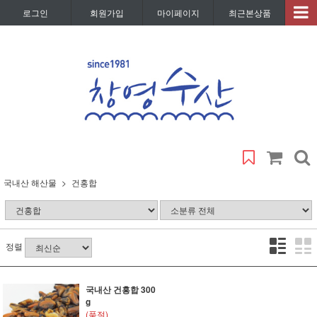
로그인
회원가입
마이페이지
최근본상품
국내산 해산물
건홍합
정렬
국내산 건홍합 300
g
(품절)