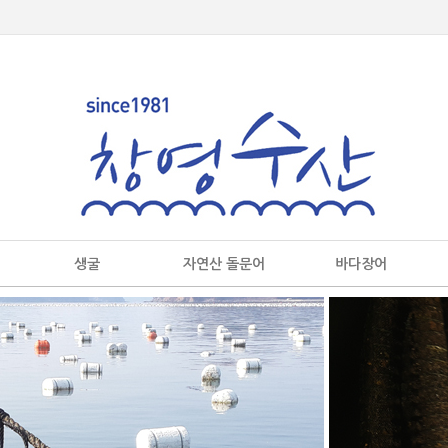
생굴
자연산 돌문어
바다장어