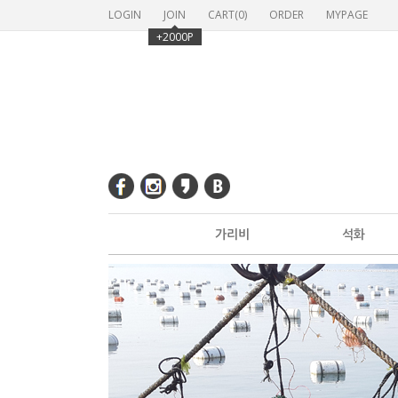
LOGIN
JOIN
CART(
0
)
ORDER
MYPAGE
+2000P
가리비
석화