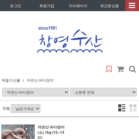
로그인
회원가입
마이페이지
최근본상품
제철수산물
자연산 바다장어
정렬
자연산 바다장어
(소) 1kg (12~14
미)