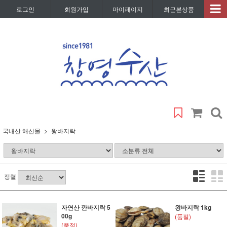
로그인
회원가입
마이페이지
최근본상품
국내산 해산물
왕바지락
정렬
자연산 깐바지락 5
왕바지락 1kg
00g
(품절)
(품절)