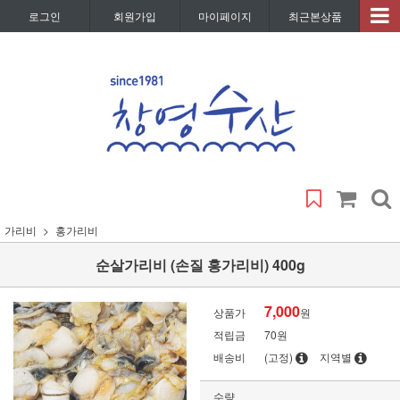
로그인
회원가입
마이페이지
최근본상품
가리비
홍가리비
순살가리비 (손질 홍가리비) 400g
7,000
상품가
원
적립금
70원
배송비
(고정)
지역별
수량