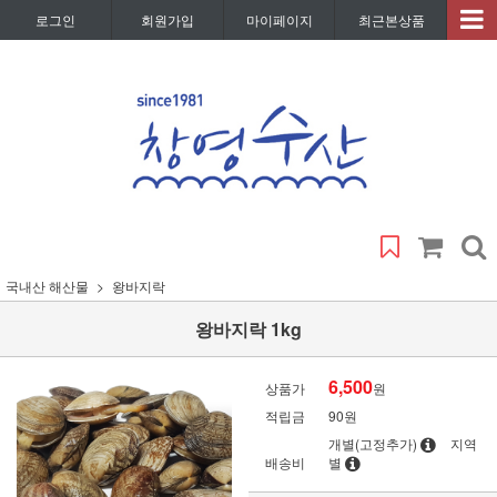
로그인
회원가입
마이페이지
최근본상품
국내산 해산물
왕바지락
왕바지락 1kg
6,500
상품가
원
적립금
90원
개별(고정추가)
지역
배송비
별